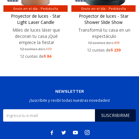
Envío en el día - PedidosYa
Envío en el día - PedidosYa
Proyector de luces - Star
Proyector de luces - Star
Light Laser Candle
Shower Slide Show
Miles de luces láser que
Transformá tu casa en un
decoran tu casa ¡Qué
espectáculo
empiece la fiesta!
12 cuotas de:
399
$
12 cuotas de:
119
$
12 cuotas de
$
239
12 cuotas de
$
84
NEWSLETTER
¡Suscribite y recibí todas nuestras novedades!
SUSCRIBIRME



