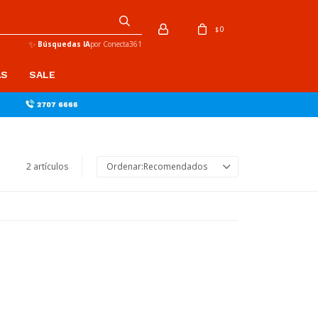
0
$
✨
Búsquedas IA
por Conecta361
AS
SALE
2 artículos
Recomendados