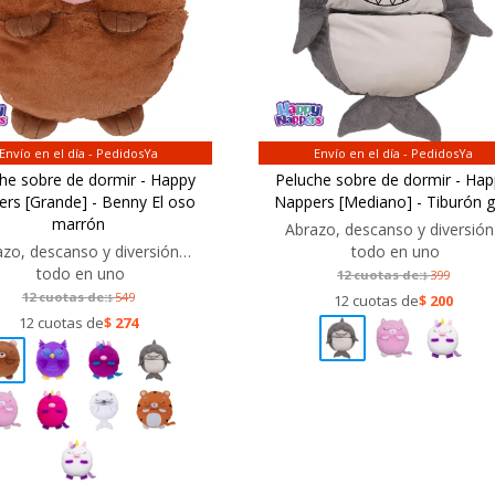
Envío en el día - PedidosYa
Envío en el día - PedidosYa
he sobre de dormir - Happy
Peluche sobre de dormir - Ha
rs [Grande] - Benny El oso
Nappers [Mediano] - Tiburón g
marrón
Abrazo, descanso y diversió
azo, descanso y diversión…
todo en uno
todo en uno
12 cuotas de:
399
$
12 cuotas de:
549
$
12 cuotas de
$
200
12 cuotas de
$
274