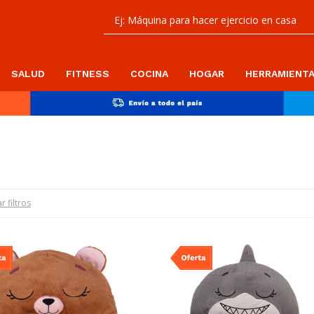
SALUD
FITNESS
COCINA
HOGAR
HERRAMIENT
r filtros