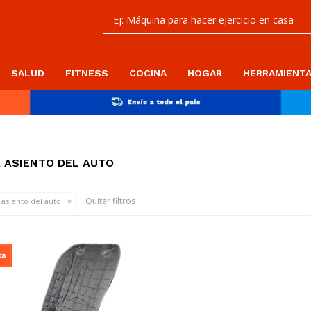
SALUD
FITNESS
COCINA
HOGAR
HERRAMIENT
A ASIENTO DEL AUTO
Quitar filtros
asiento del auto