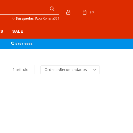
0
$
✨
Búsquedas IA
por Conecta361
AS
SALE
1 artículo
Recomendados