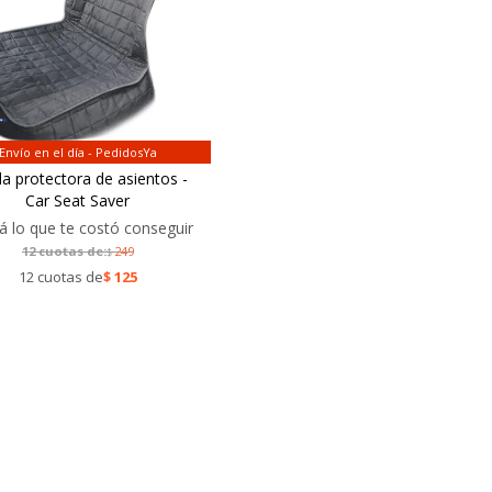
Envío en el día - PedidosYa
a protectora de asientos -
Car Seat Saver
á lo que te costó conseguir
12 cuotas de:
249
$
12 cuotas de
$
125