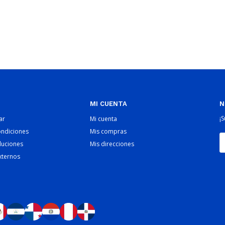
MI CUENTA
N
¡
ar
Mi cuenta
ondiciones
Mis compras
luciones
Mis direcciones
xternos