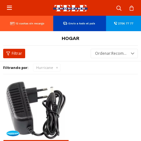

HOGAR
Recomendados
Filtrando por:
Hurricane