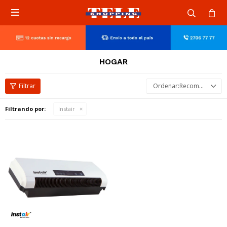

HOGAR
Recomendados
Filtrando por:
Instair