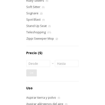
Ruby Sliders
(1)
Soft Sitter
(1)
Sognare
(2)
Spot Blast
(1)
Stand Up Seat
(1)
Teleshopping
(11)
Zippi Sweeper Mop
(2)
Precio
($)
OK
Uso
Aspirar tierra y polvo
(1)
Aspirar alérgenos del aire
(1)