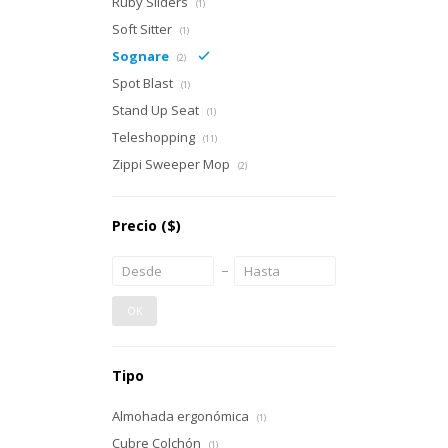
Ruby Sliders
(1)
Soft Sitter
(1)
Sognare
(2)
Spot Blast
(1)
Stand Up Seat
(1)
Teleshopping
(11)
Zippi Sweeper Mop
(2)
Precio
($)
OK
Tipo
Almohada ergonómica
(1)
Cubre Colchón
(1)