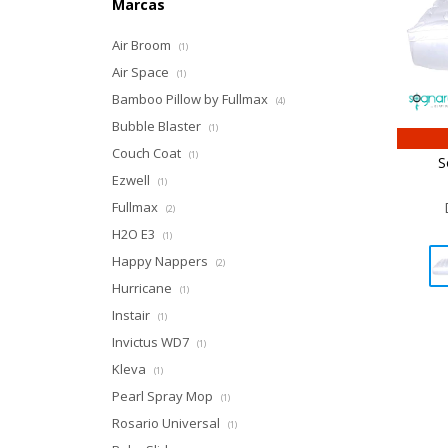
Marcas
Air Broom
(1)
Air Space
(1)
Bamboo Pillow by Fullmax
(4)
Bubble Blaster
(1)
Couch Coat
(1)
S
Ezwell
(1)
Fullmax
(2)
H2O E3
(1)
Happy Nappers
(2)
Hurricane
(1)
Instair
(1)
Invictus WD7
(1)
Kleva
(1)
Pearl Spray Mop
(1)
Rosario Universal
(1)