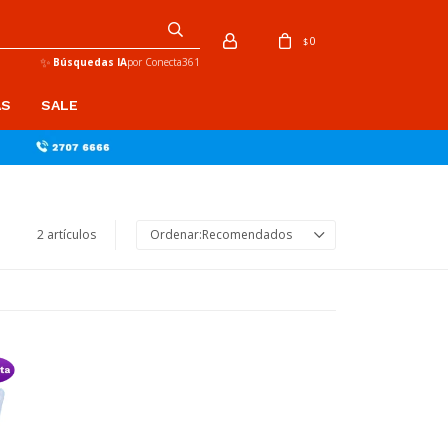
0
$
✨
Búsquedas IA
por Conecta361
AS
SALE
2 artículos
Recomendados