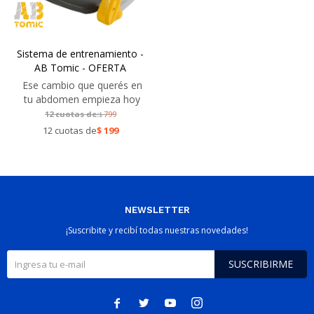
Sistema de entrenamiento -
AB Tomic - OFERTA
Ese cambio que querés en
tu abdomen empieza hoy
12 cuotas de:
799
$
12 cuotas de
$
199
NEWSLETTER
¡Suscribite y recibí todas nuestras novedades!
SUSCRIBIRME



