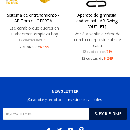
Sistema de entrenamiento -
Aparato de gimnasia
AB Tomic - OFERTA
abdominal - AB Swing
[OUTLET]
Ese cambio que querés en
tu abdomen empieza hoy
Volvé a sentirte cómoda
con tu cuerpo sin salir de
12 cuotas de:
799
$
casa
12 cuotas de
$
199
12 cuotas de:
749
$
12 cuotas de
$
249
NEWSLETTER
¡Suscribite y recibí todas nuestras novedades!
SUSCRIBIRME



