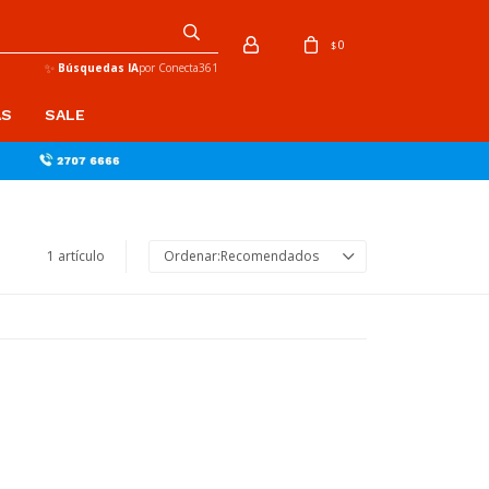
0
$
✨
Búsquedas IA
por Conecta361
AS
SALE
1 artículo
Recomendados