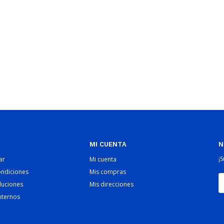
MI CUENTA
N
¡
ar
Mi cuenta
ondiciones
Mis compras
luciones
Mis direcciones
xternos