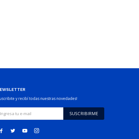
EWSLETTER
Suscribite y recibí todas nuestras novedades!
SUSCRIBIRME



