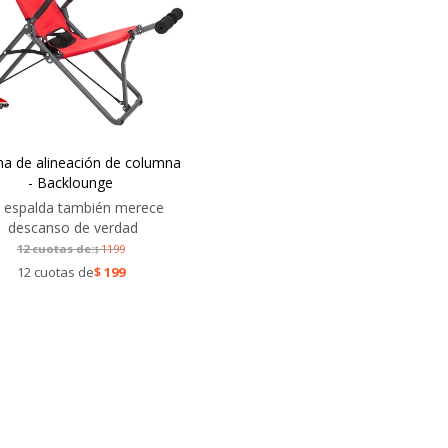
ma de alineación de columna
- Backlounge
 espalda también merece
descanso de verdad
12 cuotas de:
1199
$
12 cuotas de
$
199