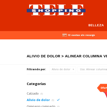
BELLEZA
ALIVIO DE DOLOR > ALINEAR COLUMNA V
Filtrando por:
Alivio de dolor
Uso:
Alinear columna
Categorías
Calzado
(1)
Alivio de dolor
(1)
Gimnasio compacto
(1)