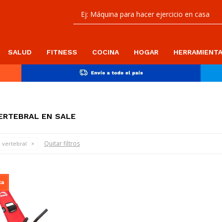
SALUD
FITNESS
COCINA
HOGAR
HERRAMIENT
ERTEBRAL EN SALE
Quitar filtros
 vertebral