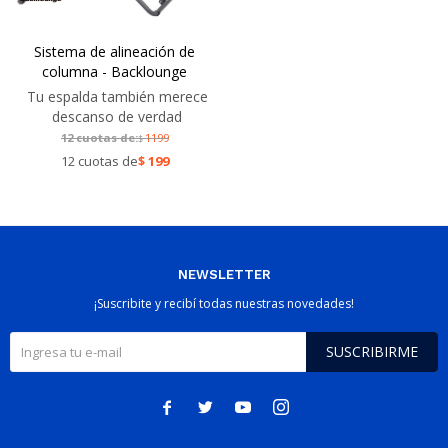
Sistema de alineación de
columna - Backlounge
Tu espalda también merece
descanso de verdad
12 cuotas de:
1199
$
12 cuotas de
$
199
NEWSLETTER
¡Suscribite y recibí todas nuestras novedades!
SUSCRIBIRME



