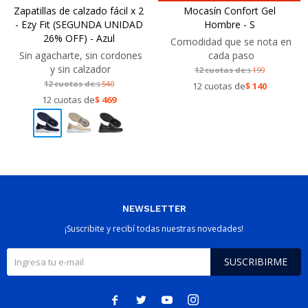
Zapatillas de calzado fácil x 2
Mocasín Confort Gel
- Ezy Fit (SEGUNDA UNIDAD
Hombre - S
26% OFF) - Azul
Comodidad que se nota en
Sin agacharte, sin cordones
cada paso
y sin calzador
12 cuotas de:
199
$
12 cuotas de:
540
$
12 cuotas de
$
140
12 cuotas de
$
469
NEWSLETTER
¡Suscribite y recibí todas nuestras novedades!
SUSCRIBIRME



