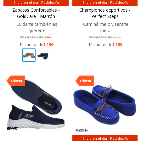
Envío en el día - PedidosYa
Envío en el día - PedidosYa
Zapatos Confortables -
Championes deportivos -
GoldCare - Marrón
Perfect Steps
Cuidarte también es
Caminá mejor, sentite
quererte
mejor
12 cuotas de:
449
12 cuotas de:
399
$
$
12 cuotas de
$
199
12 cuotas de
$
199
Envío en el día - PedidosYa