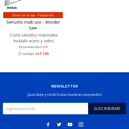
Envío en el día - PedidosYa
Serrucho multi uso - Wonder
Saw
Cortá variados materiales
incluído acero y vidrio
12 cuotas de:
299
$
12 cuotas de
$
180
NEWSLETTER
¡Suscribite y recibí todas nuestras novedades!
SUSCRIBIRME



