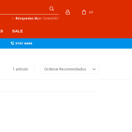
0
$
✨
Búsquedas IA
por Conecta361
AS
SALE
1 artículo
Recomendados