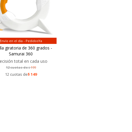
Envío en el día - PedidosYa
lla giratoria de 360 grados -
Samurai 360
ecisión total en cada uso
12 cuotas de:
199
$
12 cuotas de
$
149