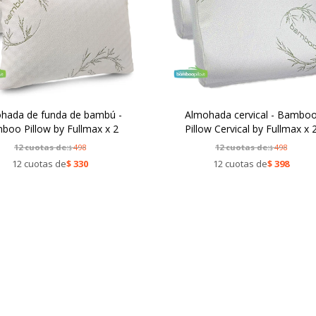
hada de funda de bambú -
Almohada cervical - Bambo
boo Pillow by Fullmax x 2
Pillow Cervical by Fullmax x 
12 cuotas de:
498
12 cuotas de:
498
$
$
12 cuotas de
$
330
12 cuotas de
$
398