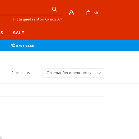
0
$
✨
Búsquedas IA
por Conecta361
AS
SALE
2 artículos
Recomendados