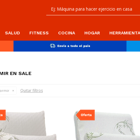
SALUD
FITNESS
COCINA
HOGAR
HERRAMIENT
MIR EN SALE
Quitar filtros
dormir