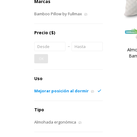
Marcas
Bamboo Pillow by Fullmax
(2)
Precio
($)
Almo
Bam
OK
Uso
Mejorar posición al dormir
(2)
Tipo
Almohada ergonómica
(2)