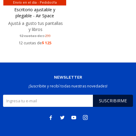
Envío en el día - PedidosYa
Escritorio ajustable y
plegable - Air Space
Ajustá a gusto tus pantallas
y libros
12 cuotas de:
299
$
12 cuotas de
$
125
NEWSLETTER
¡Suscribite y recibí todas nuestras novedades!
SUSCRIBIRME



