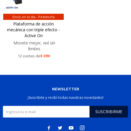
Envío en el día - PedidosYa
Plataforma de acción
mecánica con triple efecto -
Active On
Movete mejor, viví sin
límites
12 cuotas de
$
399
NEWSLETTER
¡Suscribite y recibí todas nuestras novedades!
SUSCRIBIRME



