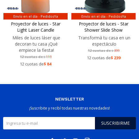
Envío en el día - PedidosYa
Envío en el día - PedidosYa
Proyector de luces - Star
Proyector de luces - Star
Light Laser Candle
Shower Slide Show
Miles de luces láser que
Transformá tu casa en un
decoran tu casa ¡Qué
espectáculo
empiece la fiesta!
12 cuotas de:
399
$
12 cuotas de:
119
$
12 cuotas de
$
239
12 cuotas de
$
84
NEWSLETTER
¡Suscribite y recibí todas nuestras novedades!
SUSCRIBIRME