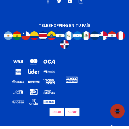




TELESHOPPING EN TU PAÍS
© Copyright 2026 / Teleshopping