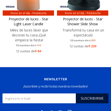
Envío en el día - PedidosYa
Envío en el día - PedidosYa
Proyector de luces - Star
Proyector de luces - Star
Light Laser Candle
Shower Slide Show
Miles de luces láser que
Transformá tu casa en un
decoran tu casa ¡Qué
espectáculo
empiece la fiesta!
12 cuotas de:
399
$
12 cuotas de:
119
$
12 cuotas de
$
239
12 cuotas de
$
84
NEWSLETTER
¡Suscribite y recibí todas nuestras novedades!
SUSCRIBIRME