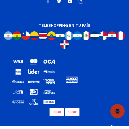




TELESHOPPING EN TU PAÍS
© Copyright 2026 / Teleshopping