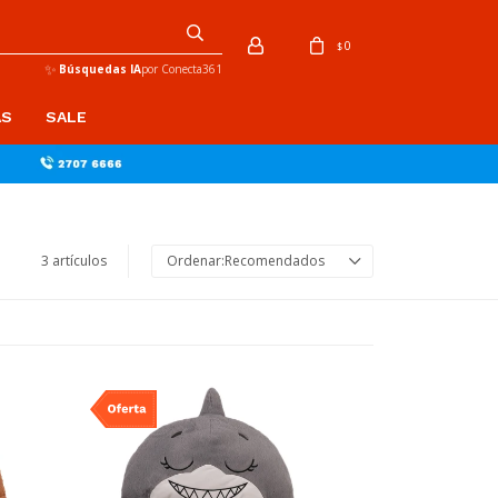
0
$
✨
Búsquedas IA
por Conecta361
AS
SALE
3 artículos
Recomendados