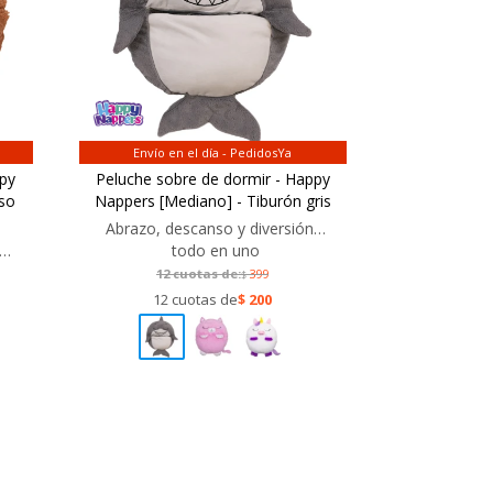
Envío en el día - PedidosYa
ppy
Peluche sobre de dormir - Happy
oso
Nappers [Mediano] - Tiburón gris
Abrazo, descanso y diversión…
n…
todo en uno
12 cuotas de:
399
$
12 cuotas de
$
200