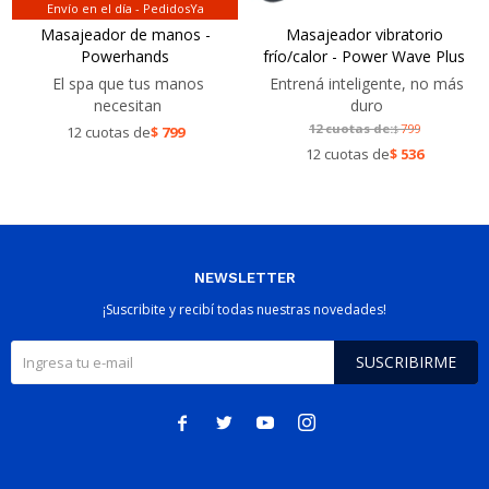
Envío en el día - PedidosYa
Masajeador de manos -
Masajeador vibratorio
Powerhands
frío/calor - Power Wave Plus
El spa que tus manos
Entrená inteligente, no más
necesitan
duro
12 cuotas de:
799
12 cuotas de
$
799
$
12 cuotas de
$
536
NEWSLETTER
¡Suscribite y recibí todas nuestras novedades!
SUSCRIBIRME



