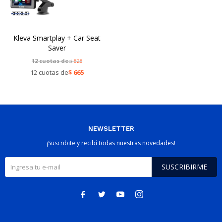
Kleva Smartplay + Car Seat
Saver
12 cuotas de:
828
$
12 cuotas de
$
665
NEWSLETTER
¡Suscribite y recibí todas nuestras novedades!
SUSCRIBIRME



