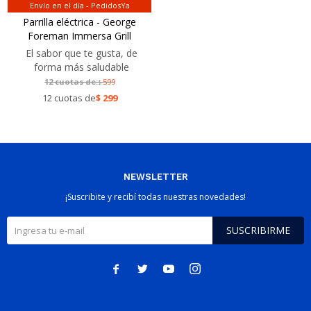
Envío en el día - PedidosYa
Parrilla eléctrica - George
Foreman Immersa Grill
El sabor que te gusta, de
forma más saludable
12 cuotas de:
599
$
12 cuotas de
$
299
NEWSLETTER
¡Suscribite y recibí todas nuestras novedades!
SUSCRIBIRME



