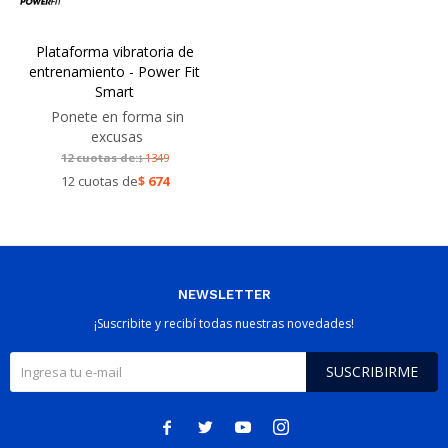
Plataforma vibratoria de
entrenamiento - Power Fit
Smart
Ponete en forma sin
excusas
12 cuotas de:
1349
$
12 cuotas de
$
674
NEWSLETTER
¡Suscribite y recibí todas nuestras novedades!
SUSCRIBIRME



