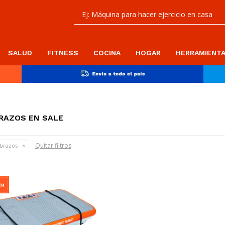
SALUD
FITNESS
COCINA
HOGAR
HERRAMIENT
BRAZOS EN SALE
Quitar filtros
 brazos