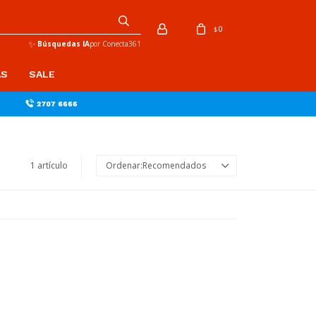
0
$
✨
Búsquedas IA
por Conecta361
AS
SALE
1 artículo
Recomendados