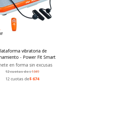
lataforma vibratoria de
namiento - Power Fit Smart
ete en forma sin excusas
12 cuotas de:
1349
$
12 cuotas de
$
674