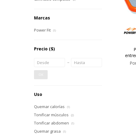
Marcas
Power Fit
(1)
Precio
($)
P
entre
Pon
OK
Uso
Quemar calorías
(1)
Tonificar músculos
(2)
Tonificar abdomen
(1)
Quemar grasa
(1)