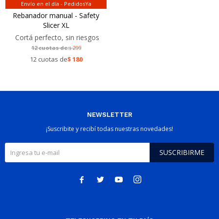
Envío en el día - PedidosYa
Rebanador manual - Safety
Slicer XL
Cortá perfecto, sin riesgos
12 cuotas de:
299
$
12 cuotas de
$
180
NEWSLETTER
¡Suscribite y recibí todas nuestras novedades!
SUSCRIBIRME



