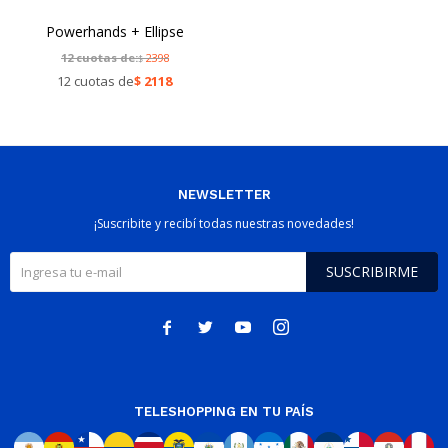
Powerhands + Ellipse
12 cuotas de:
2398
$
12 cuotas de
$
2118
NEWSLETTER
¡Suscribite y recibí todas nuestras novedades!
SUSCRIBIRME




TELESHOPPING EN TU PAÍS