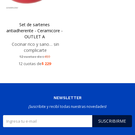
Set de sartenes
antiadherente - Ceramicore -
OUTLET A
Cocinar rico y sano… sin
complicarte
12 cuotas de:
459
$
12 cuotas de
$
229
NEWSLETTER
¡Suscribite y recibí todas nuestras novedades!
SUSCRIBIRME