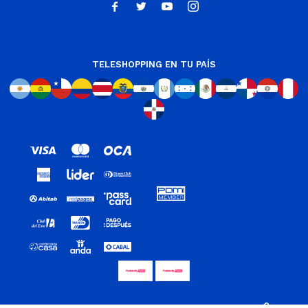




TELESHOPPING EN TU PAÍS