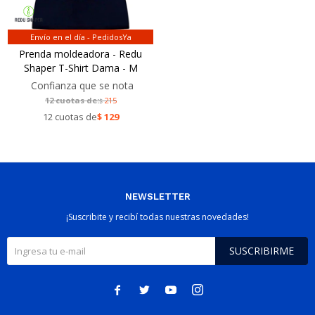
Envío en el día - PedidosYa
Prenda moldeadora - Redu
Shaper T-Shirt Dama - M
Confianza que se nota
12 cuotas de:
215
$
12 cuotas de
$
129
NEWSLETTER
¡Suscribite y recibí todas nuestras novedades!
SUSCRIBIRME



