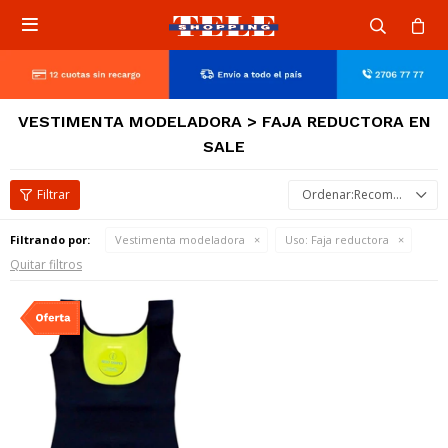

VESTIMENTA MODELADORA > FAJA REDUCTORA EN
SALE
Recomendados
Filtrando por:
Vestimenta modeladora
Uso:
Faja reductora
Quitar filtros