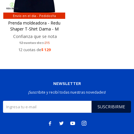
Envío en el día - PedidosYa
Prenda moldeadora - Redu
Shaper T-Shirt Dama - M
Confianza que se nota
12 cuotas de:
215
$
12 cuotas de
$
129
NEWSLETTER
¡Suscribite y recibí todas nuestras novedades!
SUSCRIBIRME



