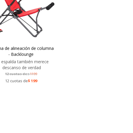
ma de alineación de columna
- Backlounge
 espalda también merece
descanso de verdad
12 cuotas de:
1199
$
12 cuotas de
$
199