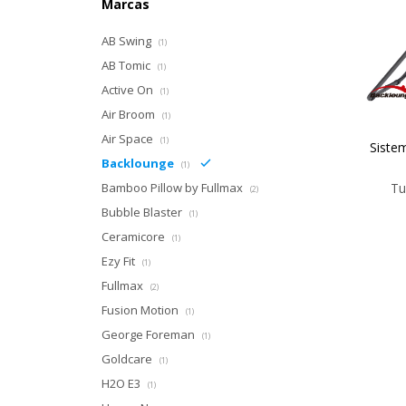
Marcas
AB Swing
(1)
AB Tomic
(1)
Active On
(1)
Air Broom
(1)
Air Space
(1)
Siste
Backlounge
(1)
Bamboo Pillow by Fullmax
Tu
(2)
Bubble Blaster
(1)
Ceramicore
(1)
Ezy Fit
(1)
Fullmax
(2)
Fusion Motion
(1)
George Foreman
(1)
Goldcare
(1)
H2O E3
(1)