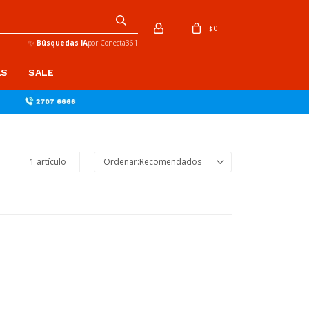
0
$
✨
Búsquedas IA
por Conecta361
AS
SALE
1 artículo
Recomendados