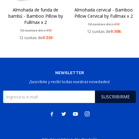
Almohada de funda de
Almohada cervical - Bamboo
bambú - Bamboo Pillow by
Pillow Cervical by Fullmax x 2
Fullmax x 2
12 cuotas de:
498
$
12 cuotas de:
498
$
12 cuotas de
$
398
12 cuotas de
$
330
NEWSLETTER
¡Suscribite y recibí todas nuestras novedades!
SUSCRIBIRME



