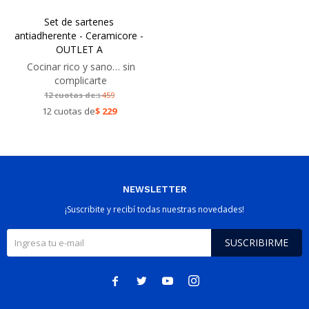
Set de sartenes
antiadherente - Ceramicore -
OUTLET A
Cocinar rico y sano… sin
complicarte
12 cuotas de:
459
$
12 cuotas de
$
229
NEWSLETTER
¡Suscribite y recibí todas nuestras novedades!
SUSCRIBIRME



