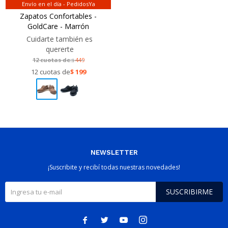
Envío en el día - PedidosYa
Zapatos Confortables -
GoldCare - Marrón
Cuidarte también es
quererte
12 cuotas de:
449
$
12 cuotas de
$
199
NEWSLETTER
¡Suscribite y recibí todas nuestras novedades!
SUSCRIBIRME



