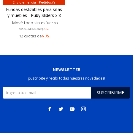
Envío en el día - PedidosYa
Fundas deslizables para sillas
y muebles - Ruby Sliders x 8
Mové todo sin esfuerzo
12 cuotas de:
150
$
12 cuotas de
$
75
NEWSLETTER
¡Suscribite y recibí todas nuestras novedades!
SUSCRIBIRME



