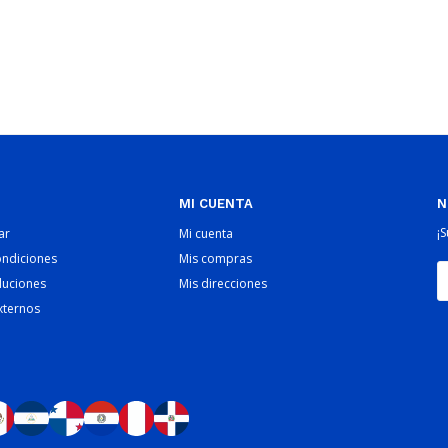
MI CUENTA
N
¡
ar
Mi cuenta
ondiciones
Mis compras
luciones
Mis direcciones
xternos