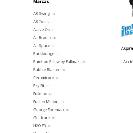
Marcas
AB Swing
(1)
AB Tomic
(1)
Active On
(1)
Air Broom
(1)
Air Space
(1)
Aspir
Backlounge
(1)
Bamboo Pillow by Fullmax
Acció
(2)
Bubble Blaster
(1)
Ceramicore
(1)
Ezy Fit
(1)
Fullmax
(2)
Fusion Motion
(1)
George Foreman
(1)
Goldcare
(1)
H2O E3
(1)