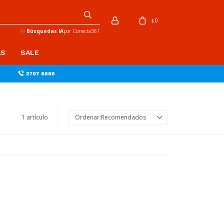
0
$
✨
Búsquedas IA
por Conecta361
AS
SALE
1 artículo
Recomendados