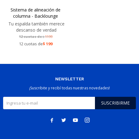
Sistema de alineación de
columna - Backlounge
Tu espalda también merece
descanso de verdad
12 cuotas de:
1199
$
12 cuotas de
$
199
NEWSLETTER
¡Suscribite y recibí todas nuestras novedades!
SUSCRIBIRME



