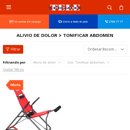

ALIVIO DE DOLOR > TONIFICAR ABDOMEN
Recomendados
Filtrando por:
Alivio de dolor
Uso:
Tonificar abdomen
Quitar filtros