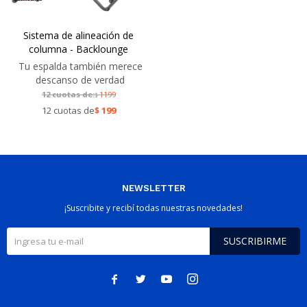
Sistema de alineación de
columna - Backlounge
Tu espalda también merece
descanso de verdad
12 cuotas de:
1199
$
12 cuotas de
$
199
NEWSLETTER
¡Suscribite y recibí todas nuestras novedades!
SUSCRIBIRME



