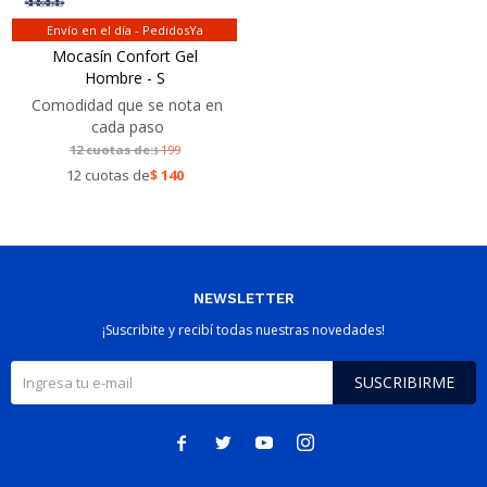
Envío en el día - PedidosYa
Mocasín Confort Gel
Hombre - S
Comodidad que se nota en
cada paso
12 cuotas de:
199
$
12 cuotas de
$
140
NEWSLETTER
¡Suscribite y recibí todas nuestras novedades!
SUSCRIBIRME



