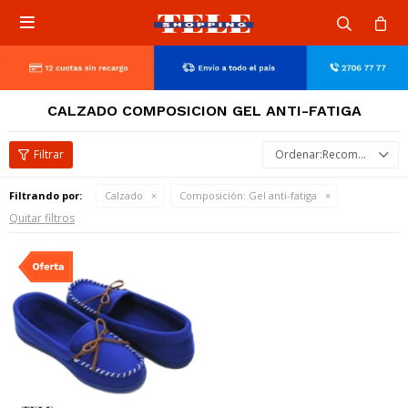

CALZADO COMPOSICION GEL ANTI-FATIGA
Recomendados
Filtrando por:
Calzado
Composición:
Gel anti-fatiga
Quitar filtros