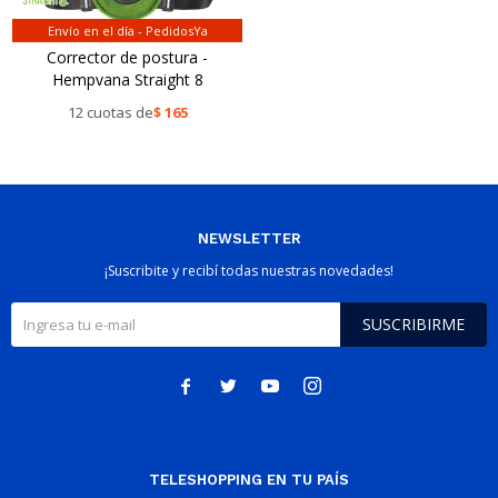
Envío en el día - PedidosYa
Corrector de postura -
Hempvana Straight 8
12 cuotas de
$
165
NEWSLETTER
¡Suscribite y recibí todas nuestras novedades!
SUSCRIBIRME




TELESHOPPING EN TU PAÍS