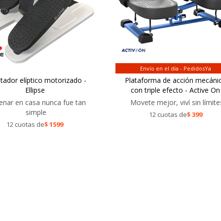
Envío en el día - PedidosYa
itador elíptico motorizado -
Plataforma de acción mecáni
Ellipse
con triple efecto - Active On
enar en casa nunca fue tan
Movete mejor, viví sin límite
simple
12 cuotas de
$
399
12 cuotas de
$
1599