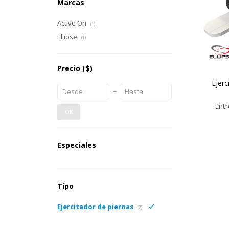
Marcas
Active On
(1)
Ellipse
(1)
Precio
($)
Ejerc
Entr
OK
Especiales
Tipo
Ejercitador de piernas
(2)