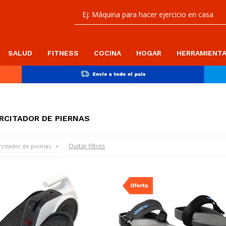
SALUD
FITNESS
COCINA
HOGAR
HERRAMIENT
RCITADOR DE PIERNAS
Quitar filtros
rcitador de piernas