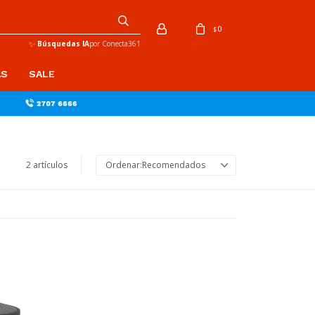
0
$
✨
Búsquedas IA
por Conecta361
AS
SALE
2 artículos
Recomendados