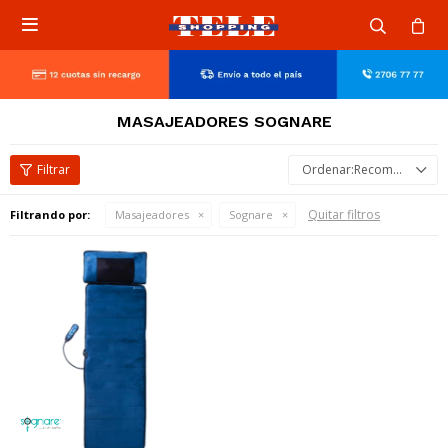

MASAJEADORES SOGNARE
Recomendados
Quitar filtros
Filtrando por:
Masajeadores
Sognare