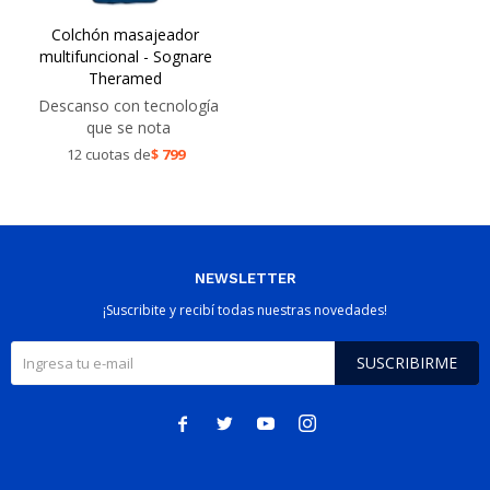
Colchón masajeador
multifuncional - Sognare
Theramed
Descanso con tecnología
que se nota
12 cuotas de
$
799
NEWSLETTER
¡Suscribite y recibí todas nuestras novedades!
SUSCRIBIRME



