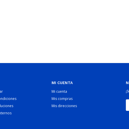
MI CUENTA
N
¡
ar
Mi cuenta
ondiciones
Mis compras
luciones
Mis direcciones
xternos