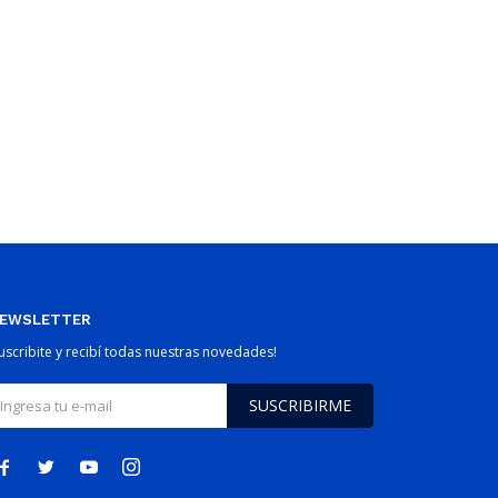
EWSLETTER
Suscribite y recibí todas nuestras novedades!
SUSCRIBIRME



