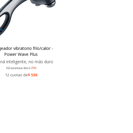
eador vibratorio frío/calor -
Power Wave Plus
ená inteligente, no más duro
12 cuotas de:
799
$
12 cuotas de
$
536