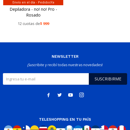
Envío en el día - PedidosYa
Depiladora - no! no! Pro -
Rosado
12 cuotas de
$
999
NEWSLETTER
¡Suscribite y recibí todas nuestras novedades!
SUSCRIBIRME




TELESHOPPING EN TU PAÍS