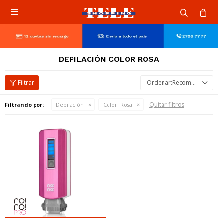

DEPILACIÓN COLOR ROSA
Recomendados
Quitar filtros
Filtrando por:
Depilación
Color:
Rosa