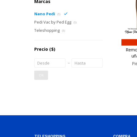
Marcas
Nano Pedi
(1)
Pedi Vac by Ped Egg
(1)
Teleshopping
(1)
Precio
($)
Remov
uñ
Pi
OK
TELESHOPPING
COMPRA