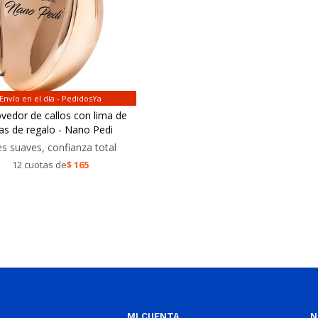
Envío en el día - PedidosYa
edor de callos con lima de
as de regalo - Nano Pedi
es suaves, confianza total
12 cuotas de
$
165
MI CUENTA
N