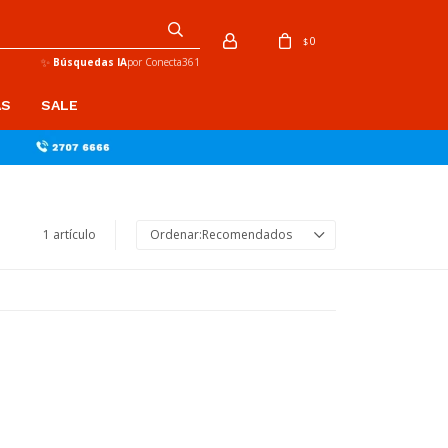
0
$
✨
Búsquedas IA
por Conecta361
AS
SALE
1 artículo
Recomendados