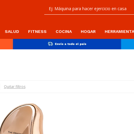
SALUD
FITNESS
COCINA
HOGAR
HERRAMIENT
Quitar filtros