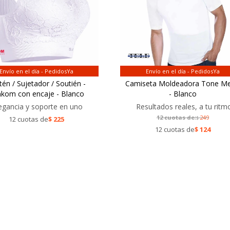
Envío en el día - PedidosYa
Envío en el día - PedidosYa
tén / Sujetador / Soutién -
Camiseta Moldeadora Tone M
kom con encaje - Blanco
- Blanco
egancia y soporte en uno
Resultados reales, a tu ritm
12 cuotas de:
249
12 cuotas de
$
225
$
12 cuotas de
$
124