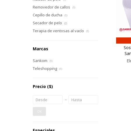
Removedor de callos
(1)
Cepillo de ducha
(1)
Secador de pelo
(2)
Terapia de ventosas al vacío
(1)
Sos
Marcas
San
Sankom
El
(1)
Teleshopping
(1)
Precio
($)
OK
Especiales