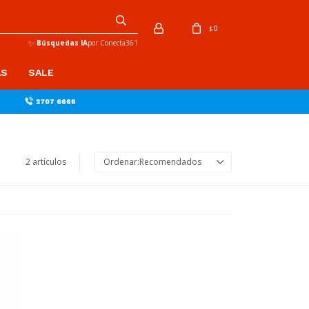
0
$
✨
Búsquedas IA
por Conecta361
AS
SALE
2 artículos
Recomendados