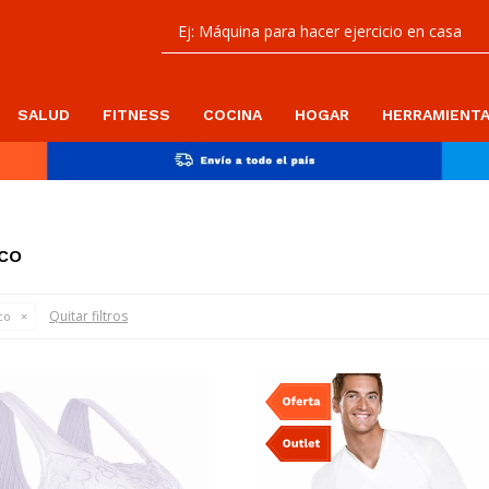
SALUD
FITNESS
COCINA
HOGAR
HERRAMIENT
CO
Quitar filtros
co