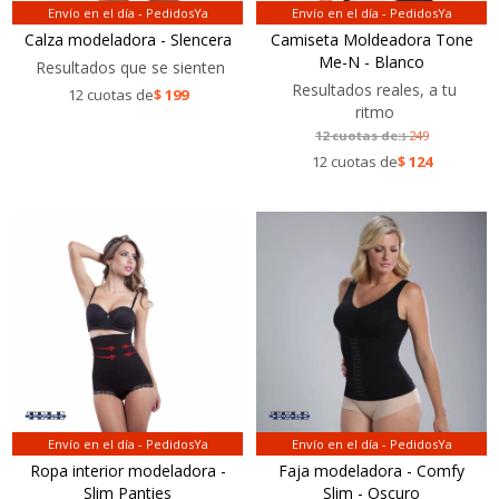
Envío en el día - PedidosYa
Envío en el día - PedidosYa
Calza modeladora - Slencera
Camiseta Moldeadora Tone
Me-N - Blanco
Resultados que se sienten
Resultados reales, a tu
12 cuotas de
$
199
ritmo
12 cuotas de:
249
$
12 cuotas de
$
124
Envío en el día - PedidosYa
Envío en el día - PedidosYa
Ropa interior modeladora -
Faja modeladora - Comfy
Slim Panties
Slim - Oscuro