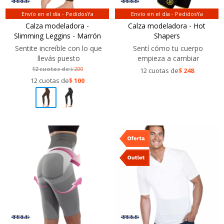
Envío en el día - PedidosYa
Envío en el día - PedidosYa
Calza modeladora -
Calza modeladora - Hot
Slimming Leggins - Marrón
Shapers
Sentite increíble con lo que
Sentí cómo tu cuerpo
llevás puesto
empieza a cambiar
12 cuotas de:
200
$
12 cuotas de
$
248
12 cuotas de
$
100