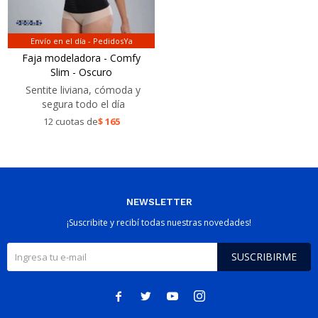
Envío en el día - PedidosYa
Faja modeladora - Comfy
Slim - Oscuro
Sentite liviana, cómoda y
segura todo el día
12 cuotas de
$
165
NEWSLETTER
¡Suscribite y recibí todas nuestras novedades!
SUSCRIBIRME



