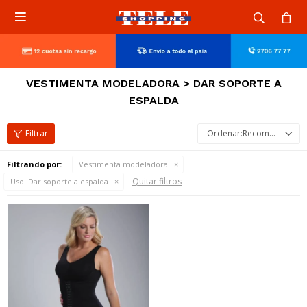

VESTIMENTA MODELADORA > DAR SOPORTE A
ESPALDA
Recomendados
Filtrando por:
Vestimenta modeladora
Quitar filtros
Uso:
Dar soporte a espalda