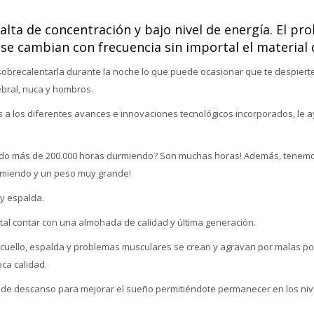
falta de concentración y bajo nivel de energía. El 
 se cambian con frecuencia sin importal el material
 sobrecalentarla durante la noche lo que puede ocasionar que te despier
bral, nuca y hombros.
a los diferentes avances e innovaciones tecnológicos incorporados, le ay
do más de 200.000 horas durmiendo? Son muchas horas! Además, tenemo
miendo y un peso muy grande!
 y espalda.
tal contar con una almohada de calidad y última generación.
cuello, espalda y problemas musculares se crean y agravan por malas post
ca calidad.
de descanso para mejorar el sueño permitiéndote permanecer en los ni