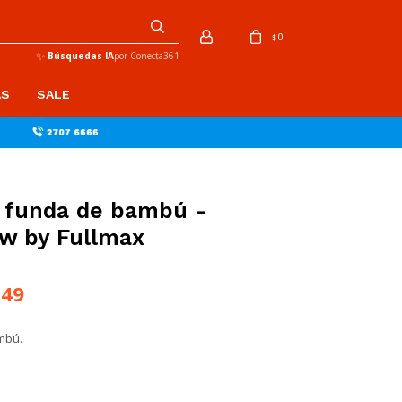
0
$
✨
Búsquedas IA
por Conecta361
AS
SALE
 funda de bambú -
w by Fullmax
249
mbú.