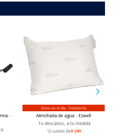
Envío en el día - PedidosYa
Envío
mna -
Almohada de agua - Ezwell
Sognar
Tu descanso, a tu medida
Dormir
ce
12 cuotas de
$
299
12