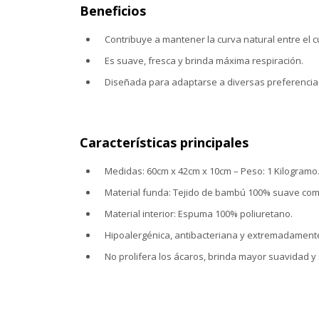
Beneficios
Contribuye a mantener la curva natural entre el 
Es suave, fresca y brinda máxima respiración.
Diseñada para adaptarse a diversas preferencias 
Características principales
Medidas: 60cm x 42cm x 10cm – Peso: 1 Kilogramo
Material funda: Tejido de bambú 100% suave com
Material interior: Espuma 100% poliuretano.
Hipoalergénica, antibacteriana y extremadamente
No prolifera los ácaros, brinda mayor suavidad y