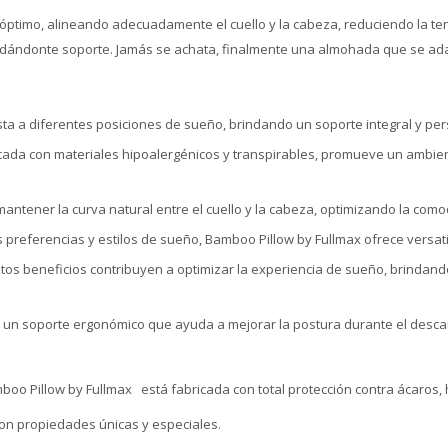
ptimo, alineando adecuadamente el cuello y la cabeza, reduciendo la te
dándonte soporte. Jamás se achata, finalmente una almohada que se ada
ta a diferentes posiciones de sueño, brindando un soporte integral y per
icada con materiales hipoalergénicos y transpirables, promueve un ambient
mantener la curva natural entre el cuello y la cabeza, optimizando la com
 preferencias y estilos de sueño, Bamboo Pillow by Fullmax ofrece versa
estos beneficios contribuyen a optimizar la experiencia de sueño, brind
 un soporte ergonómico que ayuda a mejorar la postura durante el desca
 Pillow by Fullmax está fabricada con total protección contra ácaros, 
on propiedades únicas y especiales.