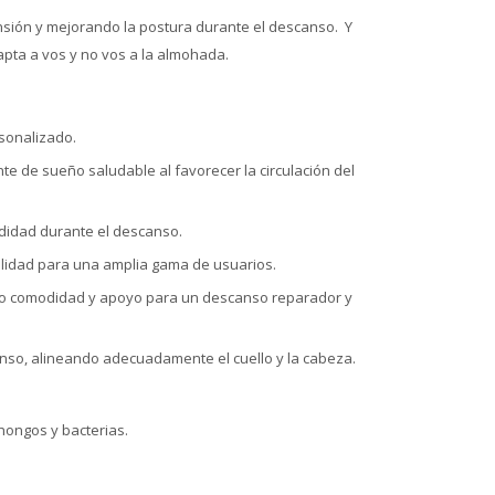
nsión y mejorando la postura durante el descanso. Y
pta a vos y no vos a la almohada.
sonalizado.
e de sueño saludable al favorecer la circulación del
odidad durante el descanso.
tilidad para una amplia gama de usuarios.
ando comodidad y apoyo para un descanso reparador y
nso, alineando adecuadamente el cuello y la cabeza.
hongos y bacterias.