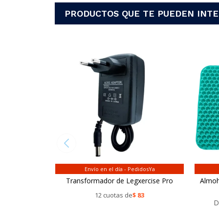
PRODUCTOS QUE TE PUEDEN INT
Envío en el día - PedidosYa
Transformador de Legxercise Pro
Almoh
12 cuotas de
$
83
D