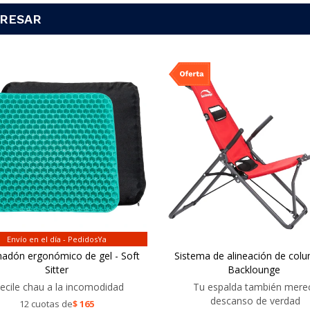
ERESAR
Envío en el día - PedidosYa
adón ergonómico de gel - Soft
Sistema de alineación de colu
Sitter
Backlounge
ecile chau a la incomodidad
Tu espalda también mere
descanso de verdad
12 cuotas de
$
165