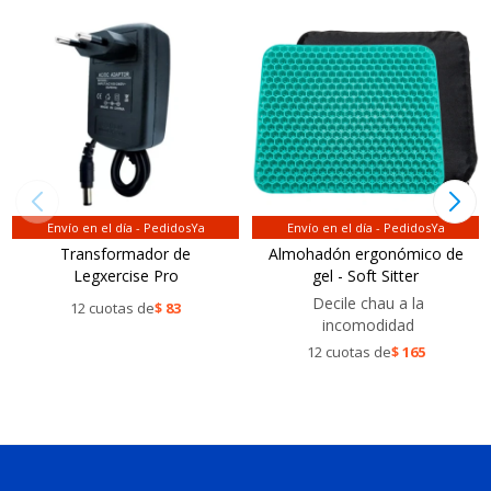
Envío en el día - PedidosYa
Envío en el día - PedidosYa
Transformador de
Almohadón ergonómico de
Legxercise Pro
gel - Soft Sitter
Decile chau a la
12 cuotas de
$
83
incomodidad
12 cuotas de
$
165