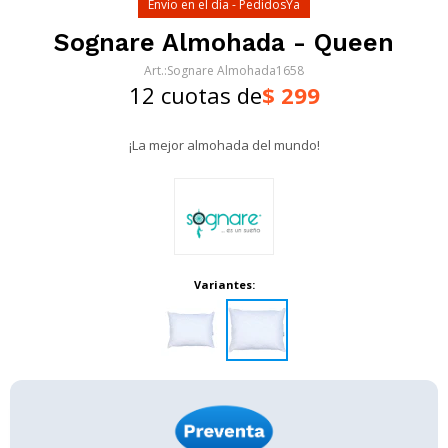
Envío en el día - PedidosYa
Sognare Almohada - Queen
Sognare Almohada1658
12 cuotas de
$
299
¡La mejor almohada del mundo!
Variantes: